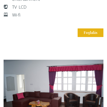
TV LCD
Wi-fi
Foglalás