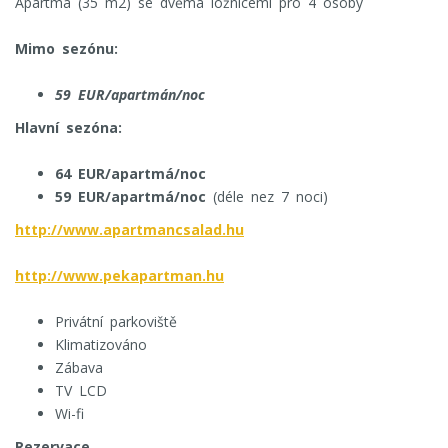
Apartmá (35 m2) se dvěma ložnicemi pro 4 osoby
Mimo sezónu:
59 EUR/apartmán/noc
Hlavní sezóna:
64 EUR/apartmá/noc
59 EUR/apartmá/noc
(déle nez 7 noci)
http://www.apartmancsalad.hu
http://www.pekapartman.hu
Privátní parkoviště
Klimatizováno
Zábava
TV LCD
Wi-fi
Rezervace